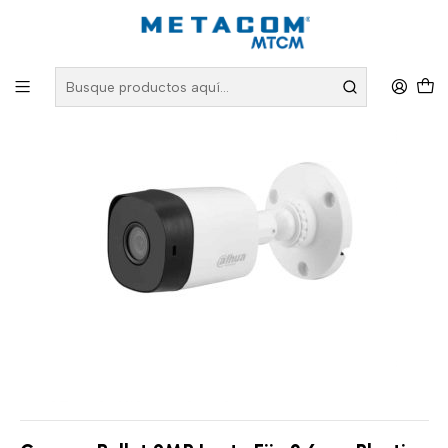
Inicio
PRODUCTOS
Redes Inalámbricas
Cámaras IP y Monitoreo
Camara Bullet 2MP Lente Fijo 3.6mm Plastica