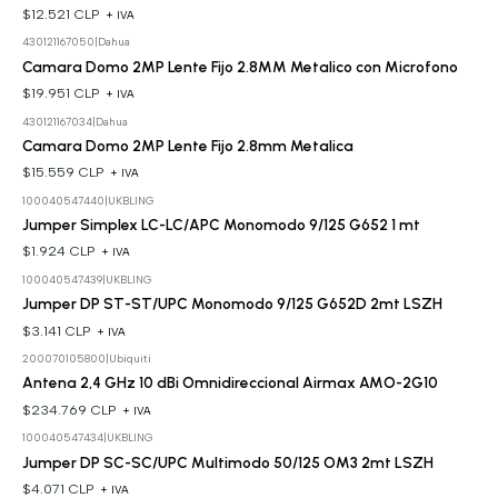
$12.521 CLP
+ IVA
430121167050
|
Dahua
Camara Domo 2MP Lente Fijo 2.8MM Metalico con Microfono
$19.951 CLP
+ IVA
430121167034
|
Dahua
Camara Domo 2MP Lente Fijo 2.8mm Metalica
$15.559 CLP
+ IVA
100040547440
|
UKBLING
Jumper Simplex LC-LC/APC Monomodo 9/125 G652 1 mt
$1.924 CLP
+ IVA
100040547439
|
UKBLING
Jumper DP ST-ST/UPC Monomodo 9/125 G652D 2mt LSZH
$3.141 CLP
+ IVA
200070105800
|
Ubiquiti
Antena 2,4 GHz 10 dBi Omnidireccional Airmax AMO-2G10
$234.769 CLP
+ IVA
100040547434
|
UKBLING
Jumper DP SC-SC/UPC Multimodo 50/125 OM3 2mt LSZH
$4.071 CLP
+ IVA