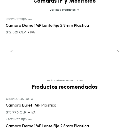
Cámaras IP y Monitoreo
Ver más productos
430121167031
|
Dahua
Camara Domo 1MP Lente Fijo 2.8mm Plastica
$12.521 CLP
+ IVA
TAMBIÉN PODRÍA INTERESARTE UNO DE ESTOS
Productos recomendados
430121167046
|
Dahua
Camara Bullet 1MP Plastica
$13.776 CLP
+ IVA
430121167031
|
Dahua
Camara Domo 1MP Lente Fijo 2.8mm Plastica