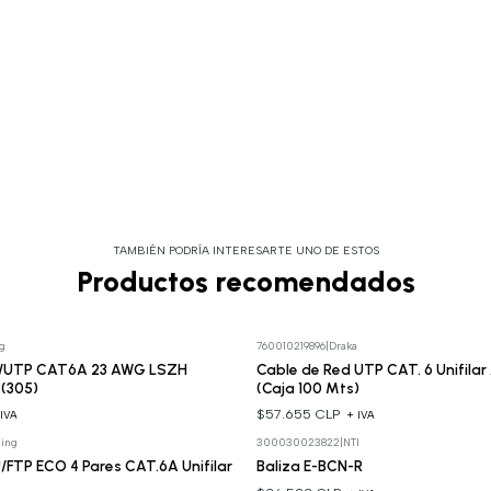
TAMBIÉN PODRÍA INTERESARTE UNO DE ESTOS
Productos recomendados
g
760010219896
|
Draka
F/UTP CAT6A 23 AWG LSZH
Cable de Red UTP CAT. 6 Unifilar
r (305)
(Caja 100 Mts)
$57.655 CLP
 IVA
+ IVA
ing
300030023822
|
NTI
/FTP ECO 4 Pares CAT.6A Unifilar
Baliza E-BCN-R