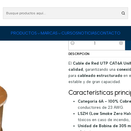
S
Cableado Estructurado
Cable de Red
Cable de Red UTP CAT. 6A Unifilar Inter
Cable de Red UTP 
(305) Azul
PRODUCTOS
MARCAS
CURSOS
NOTICIAS
CONTACTO
|
Cantidad
DESCRIPCIÓN
El
Cable de Red UTP CAT6A Unifi
calidad
, garantizando una
conexió
para
cableado estructurado
en e
estable y de gran capacidad.
Características princi
Categoría 6A - 100% Cobre
conductores de 23 AWG.
LSZH (Low Smoke Zero Hal
tóxicos en caso de incendio, 
Unidad de Bobina de 305 m