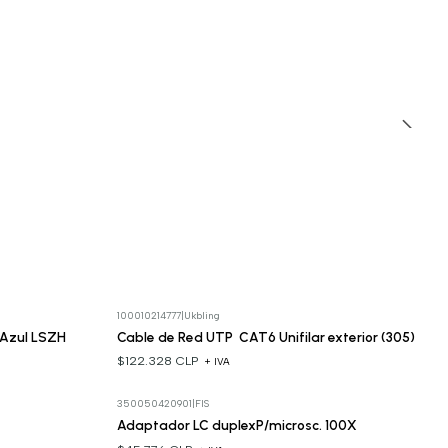
100010214777
|
Ukbling
 Azul LSZH
Cable de Red UTP CAT6 Unifilar exterior (305)
$122.328 CLP
+ IVA
350050420901
|
FIS
Adaptador LC duplexP/microsc. 100X