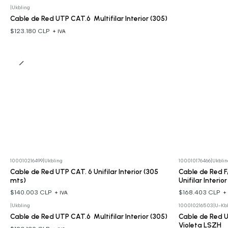
|
Ukbling
Cable de Red UTP CAT.6 Multifilar Interior (305)
$123.180 CLP
+ IVA
100010216499
|
Ukbling
100010176466
|
Ukblin
Cable de Red UTP CAT. 6 Unifilar Interior (305
Cable de Red 
mts)
Unifilar Interio
$140.003 CLP
$168.403 CLP
+ IVA
+
|
Ukbling
100010216503
|
U-Kbl
Cable de Red UTP CAT.6 Multifilar Interior (305)
Cable de Red U
Violeta LSZH