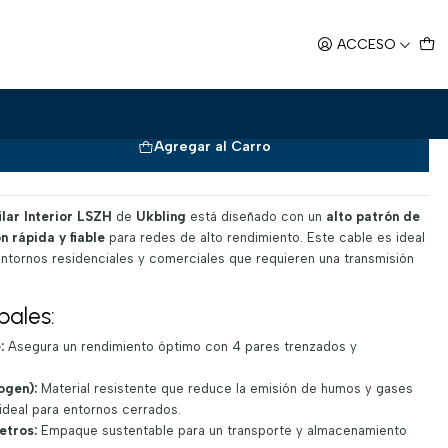
ior LSZH (305) Azul
ACCESO
CAT. 6A Unifilar Interior LSZH
Agregar al Carro
lar Interior LSZH
de
Ukbling
está diseñado con un
alto patrón de
n rápida y fiable
para redes de alto rendimiento. Este cable es ideal
ntornos residenciales y comerciales que requieren una transmisión
pales:
:
Asegura un rendimiento óptimo con 4 pares trenzados y
ogen):
Material resistente que reduce la emisión de humos y gases
ideal para entornos cerrados.
etros:
Empaque sustentable para un transporte y almacenamiento