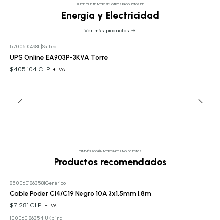
PUEDE QUE TE INTERESEN OTROS PRODUCTOS DE
Energía y Electricidad
Ver más productos
570061049811
|
Saitec
UPS Online EA903P-3KVA Torre
$405.104 CLP
+ IVA
TAMBIÉN PODRÍA INTERESARTE UNO DE ESTOS
Productos recomendados
850060186358
|
Genérico
Cable Poder C14/C19 Negro 10A 3x1,5mm 1.8m
$7.281 CLP
+ IVA
100060186354
|
UKbling