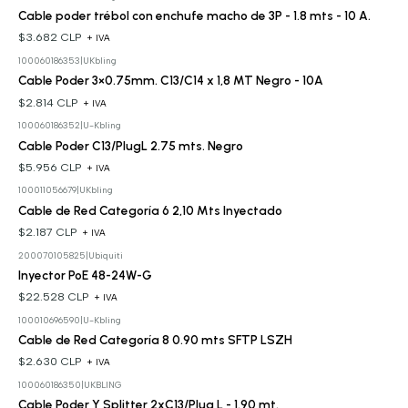
Cable poder trébol con enchufe macho de 3P - 1.8 mts - 10 A.
$3.682 CLP
+ IVA
100060186353
|
UKbling
Cable Poder 3×0.75mm. C13/C14 x 1,8 MT Negro - 10A
$2.814 CLP
+ IVA
100060186352
|
U-Kbling
Cable Poder C13/PlugL 2.75 mts. Negro
$5.956 CLP
+ IVA
100011056679
|
UKbling
Cable de Red Categoría 6 2,10 Mts Inyectado
$2.187 CLP
+ IVA
200070105825
|
Ubiquiti
Inyector PoE 48-24W-G
$22.528 CLP
+ IVA
100010696590
|
U-Kbling
Cable de Red Categoría 8 0.90 mts SFTP LSZH
$2.630 CLP
+ IVA
100060186350
|
UKBLING
Cable Poder Y Splitter 2xC13/Plug L - 1.90 mt.