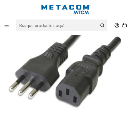
Inicio
Marcas
Ukbling
Cable Poder CPU Corriente 1,8 Mts. 10A