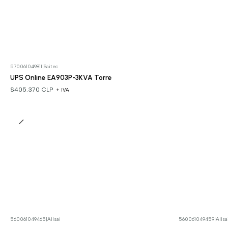
570061049811
|
Saitec
UPS Online EA903P-3KVA Torre
$405.370 CLP
+ IVA
560061049465
|
Allsai
560061049459
|
Allsa