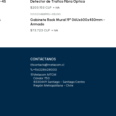
J-45
Detector de Trafico Fibra Óptica
$203.153 CLP
+ IVA
100020486899
|
U-KBLING
M
Gabinete Rack Mural 19" 06Ux600x450mm -
Armado
$73.723 CLP
+ IVA
CONTÁCTANOS
contacto@metacom.cl
+56228628000
Metacom MTCM
Cóndor 750
8330449 Santiago - Santiago Centro
Región Metropolitana - Chile