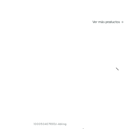
Ver más productos
100050407931
|
U-kbling