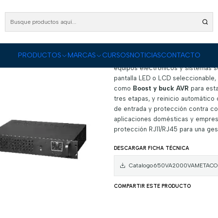
Inicio
PRODUCTOS
Energía y Electricidad
UPS E1200 VA Interactiva
UPS E1200 VA Int
|
DESCRIPCIÓN
PRODUCTOS
MARCAS
CURSOS
NOTICIAS
CONTACTO
equipos electrónicos y sistemas 
pantalla LED o LCD seleccionable,
como
Boost y buck AVR
para esta
tres etapas, y reinicio automático
de entrada y protección contra co
aplicaciones domésticas y empres
protección RJ11/RJ45 para una gest
DESCARGAR FICHA TÉCNICA
Catalogo650VA2000VAMETACOM
COMPARTIR ESTE PRODUCTO