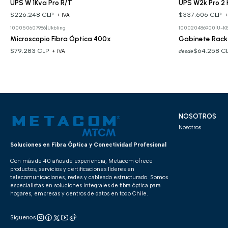
UPS W 1Kva Pro R/T
UPS W2k Pro 2 
$226.248 CLP
$337.606 CLP
+ IVA
+
100050607986
|
Ukbling
100020486900
|
U-K
Microscopio Fibra Óptica 400x
Gabinete Rac
$79.283 CLP
$64.258 C
desde
+ IVA
NOSOTROS
Nosotros
Soluciones en Fibra Óptica y Conectividad Profesional
Con más de 40 años de experiencia, Metacom ofrece
productos, servicios y certificaciones líderes en
telecomunicaciones, redes y cableado estructurado. Somos
especialistas en soluciones integrales de fibra óptica para
hogares, empresas y centros de datos en todo Chile.
Síguenos