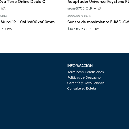
Kva Torre Online Doble C
Adaptador Universal Keystone R
$750 CLP
desde
 IVA
+ IVA
BLING
300030873587
|
NTI
k Mural 19´´ 06Ux600x600mm
Sensor de movimiento E-IMD-C
LP
$107.599 CLP
+ IVA
+ IVA
INFORMACIÓN
Términos y Condiciones
Políticas de Despacho
Garantía y Devoluciones
Consulte su Boleta