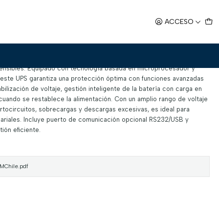
ACCESO
eractiva
sensibles. Equipado con tecnología basada en microprocesador y
 este UPS garantiza una protección óptima con funciones avanzadas
bilización de voltaje, gestión inteligente de la batería con carga en
 cuando se restablece la alimentación. Con un amplio rango de voltaje
rtocircuitos, sobrecargas y descargas excesivas, es ideal para
ariales. Incluye puerto de comunicación opcional RS232/USB y
ión eficiente.
Chile.pdf