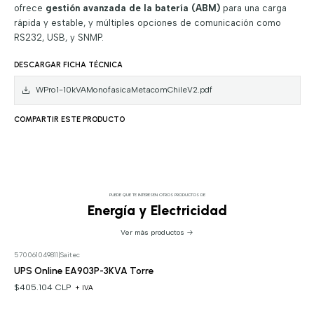
ofrece
gestión avanzada de la batería (ABM)
para una carga
rápida y estable, y múltiples opciones de comunicación como
RS232, USB, y SNMP.
DESCARGAR FICHA TÉCNICA
WPro1-10kVAMonofasicaMetacomChileV2.pdf
COMPARTIR ESTE PRODUCTO
PUEDE QUE TE INTERESEN OTROS PRODUCTOS DE
Energía y Electricidad
Ver más productos
570061049811
|
Saitec
UPS Online EA903P-3KVA Torre
$405.104 CLP
+ IVA