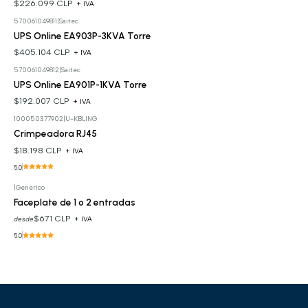
$226.099 CLP
+ IVA
570061049811
|
Saitec
UPS Online EA903P-3KVA Torre
$405.104 CLP
+ IVA
570061049812
|
Saitec
UPS Online EA901P-1KVA Torre
$192.007 CLP
+ IVA
100050377902
|
U-KBLING
Crimpeadora RJ45
$18.198 CLP
+ IVA
5.0
|
Generico
Faceplate de 1 o 2 entradas
$671 CLP
desde
+ IVA
5.0