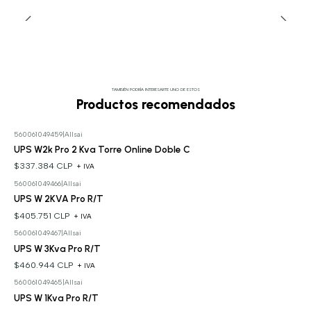
TAMBIÉN PODRÍA INTERESARTE UNO DE ESTOS
Productos recomendados
560061049459
|
Allsai
UPS W2k Pro 2 Kva Torre Online Doble C
$337.384 CLP
+ IVA
560061049466
|
Allsai
UPS W 2KVA Pro R/T
$405.751 CLP
+ IVA
560061049467
|
Allsai
UPS W 3Kva Pro R/T
$460.944 CLP
+ IVA
560061049465
|
Allsai
UPS W 1Kva Pro R/T